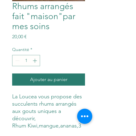
Rhums arrangés
fait "maison"par
mes soins
Prix
20,00 €
Quantité
*
Ajouter au panier
La Loucea vous propose des
succulents rhums arrangés
aux gouts uniques a
découvrir,
Rhum Kiwi,mangue,ananas,3
semaines de macération me