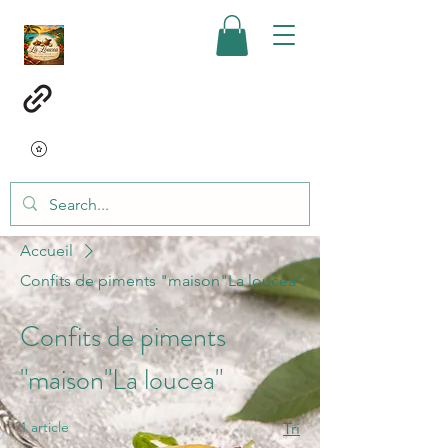
Accueil
Confits de piments "maison"La loucea"
Confits de piments
"maison"La loucea"
1 article
Tri