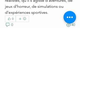
réalistes, qu’il s’agisse d’aventures, de 
jeux d’horreur, de simulations ou 
d’expériences sportives.
0
0
40
Write a comment...
À propos
Bienvenue dans le groupe ! Vous
pouvez communiquer avec d'au
...
Lire plus
membres
Kajal Jadhav
S'abonner
Patrick Baltase
S'abonner